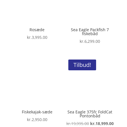
Rosæde
Sea Eagle Packfish 7
fiskebåd
kr.
3,995.00
kr.
6,299.00
Tilbud!
Fiskekajak-sæde
Sea Eagle 375fc FoldCat
Pontonbåd
kr.
2,950.00
Den
Den
kr.
19,995.00
kr.
18,999.00