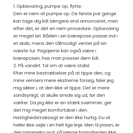
1. Opbevaring, pumpe op, flytte:
Den er nem at pumpe op. De første par gange
kan tage dig lidt længere end annonceret, men
efter det, er det en nem procedure. Opbevaring
er meget let. Båden i sin bærepose passer ind i
et skab, mens den tålmodigt venter på sin
næste tur. Pagajerne kan også være i
bæreposen, hvis man presser dem lidt.
2. På vandet: Tal om at være stabil.
Efter mine bestræbelser på at tippe den, og
mine venners mere ekstreme forsøg, føler jeg
mig sikker i, at den ikke vil tippe. Det er mere
sandsynligt, at skulle smide sig ud, før den
vælter. Da jeg ikke er en stærk svømmer, gør
det mig meget komfortabel i den.
Hastighedsmæssigt er den ikke hurtig. Du vil
heller ikke sejle i en helt lige linje. Men til prisen, er
den temmelig god, så længe hastigheden ikke