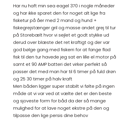
Har nu haft min sea eagel 370 i nogle måneder
og har ikke sparet den for noget alt lige fra
fisketur på åer med 2 mand og hund +
fiskegrejstænger gril og masse andet grej til tur
på Storebælt hvor vi sejlet et godt stykke ud
derud over blæste det ret kraftigt og der var
god bølge gang med fiskerri for at fange flad
fisk til den tur havede jeg sat en lille el motor på
samt et 90 AMP batteri det virker perfekt så
passer det med man har til 6 timer på fuld drøn
og 25 30 timer på halv kraft
Men båden ligger super stabilt vi følte på ingen
måde at vi var ved at vælte det er den beste
og sjoveste form for båd da der så mange
mulighed for at lave noget ekstre på den og
tilpasse den lige persis dine behov