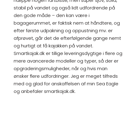
næppe nogen fartbisse, men super sjov, solid,
stabil på vandet og også lidt udfordrende på
den gode måde – den kan være i
bagagerummet, er faktisk nem at håndtere, og
efter første udpakning og oppustning mv. er
afprøvet, går det de efterfølgende gange nemt
og hurtigt at få kajakken på vandet.
Smartkajak.dk er tillige leveringsdygtige i flere og
mere avancerede modeller og typer, så der er
opgraderingsmuligheder, når og hvis man
ønsker flere udfordringer. Jeg er meget tilfreds
med og glad for anskaffelsen af min Sea Eagle
og anbefaler smartkajak.dk.