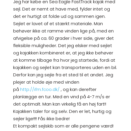
Jeg har købe en Sea Eagle FastTrack kajak med
sejl. Det er nemt at have med, fylder intet og
det er hurtigt at folde ud og sammen igen.
Sejlet er lavet af et stærkt materiale. Man
behøver ikke at ramme vinden lige på, med en
afvigelse på ca. 60 grader i hver side, giver det
fleksible muligheder. Det jeg elsker med sejlet
og kajakken kombineret er, at jeg ikke behøver
at komme tilbage fra hvor jeg startede, fordi at
kajakken og sejlet kan transporteres uden en bil.
Derfor kan jeg sejle fra et sted til et andet. Jeg
plejer at holde øje med vinden
på
http://ifm.fcoo.dk/
, og kan derefter
planlægge en tur. Med en vind på 4-7 m/s er
det optimalt. Man kan virkelig få en høj fart!!
Kajakken taler for sig selv. Den er let, hurtig og
sejler lige!!!! Fås ikke bedre!
Et kompakt sejlskib som er alle pengene værd!