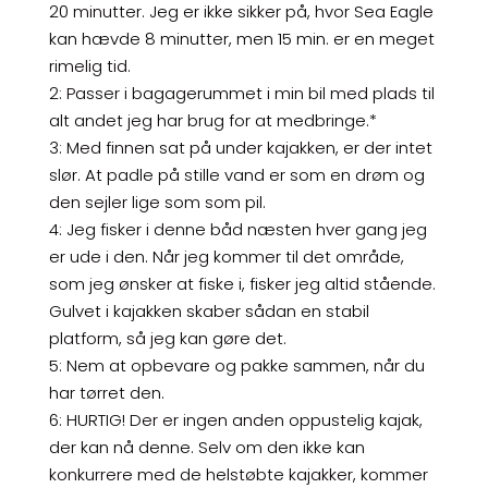
20 minutter. Jeg er ikke sikker på, hvor Sea Eagle
kan hævde 8 minutter, men 15 min. er en meget
rimelig tid.
2: Passer i bagagerummet i min bil med plads til
alt andet jeg har brug for at medbringe.*
3: Med finnen sat på under kajakken, er der intet
slør. At padle på stille vand er som en drøm og
den sejler lige som som pil.
4: Jeg fisker i denne båd næsten hver gang jeg
er ude i den. Når jeg kommer til det område,
som jeg ønsker at fiske i, fisker jeg altid stående.
Gulvet i kajakken skaber sådan en stabil
platform, så jeg kan gøre det.
5: Nem at opbevare og pakke sammen, når du
har tørret den.
6: HURTIG! Der er ingen anden oppustelig kajak,
der kan nå denne. Selv om den ikke kan
konkurrere med de helstøbte kajakker, kommer