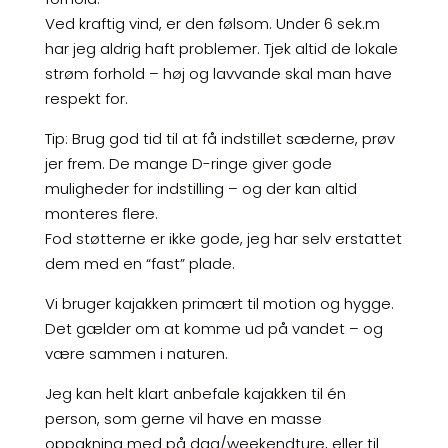
Ved kraftig vind, er den følsom. Under 6 sek.m
har jeg aldrig haft problemer. Tjek altid de lokale
strøm forhold – høj og lavvande skal man have
respekt for.
Tip: Brug god tid til at få indstillet sæderne, prøv
jer frem. De mange D-ringe giver gode
muligheder for indstilling – og der kan altid
monteres flere.
Fod støtterne er ikke gode, jeg har selv erstattet
dem med en “fast” plade.
Vi bruger kajakken primært til motion og hygge.
Det gælder om at komme ud på vandet – og
være sammen i naturen.
Jeg kan helt klart anbefale kajakken til én
person, som gerne vil have en masse
oppakning med på dag/weekendture, eller til