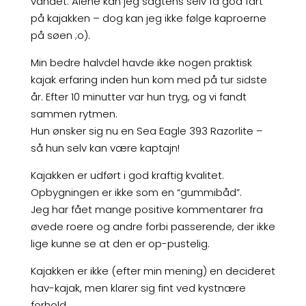
vandet. Alene kan jeg sagtens selv få god fart
på kajakken – dog kan jeg ikke følge kaproerne
på søen ;o).
Min bedre halvdel havde ikke nogen praktisk
kajak erfaring inden hun kom med på tur sidste
år. Efter 10 minutter var hun tryg, og vi fandt
sammen rytmen.
Hun ønsker sig nu en Sea Eagle 393 Razorlite –
så hun selv kan være kaptajn!
Kajakken er udført i god kraftig kvalitet.
Opbygningen er ikke som en “gummibåd”.
Jeg har fået mange positive kommentarer fra
øvede roere og andre forbi passerende, der ikke
lige kunne se at den er op-pustelig.
Kajakken er ikke (efter min mening) en decideret
hav-kajak, men klarer sig fint ved kystnære
forhold.