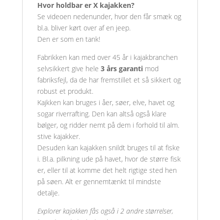
Hvor holdbar er X kajakken?
Se videoen nedenunder, hvor den får smæk og
bl.a. bliver kørt over af en jeep.
Den er som en tank!
Fabrikken kan med over 45 år i kajakbranchen
selvsikkert give hele
3 års garanti
mod
fabriksfejl, da de har fremstillet et så sikkert og
robust et produkt.
Kajkken kan bruges i åer, søer, elve, havet og
sogar riverrafting. Den kan altså også klare
bølger, og ridder nemt på dem i forhold til alm.
stive kajakker.
Desuden kan kajakken snildt bruges til at fiske
i. Bl.a. pilkning ude på havet, hvor de større fisk
er, eller til at komme det helt rigtige sted hen
på søen. Alt er gennemtænkt til mindste
detalje.
Explorer kajakken fås også i 2 andre størrelser,