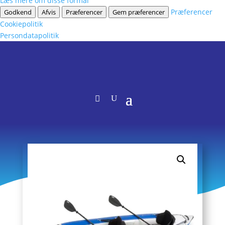
Læs mere om disse formål
Præferencer
Godkend
Afvis
Præferencer
Gem præferencer
Cookiepolitik
Persondatapolitik
HJEM
/
OPPUSTELIG KAJAK
/
X-SERIEN
/ SEA EAGLE
380X X OPPUSTELIG KAJAK