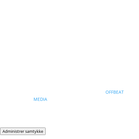
COPYRIGHT © SMARTKAJAK | DESIGNET AF
OFFBEAT
MEDIA
| INFO@OFFBEATMEDIA.DK
Administrer samtykke