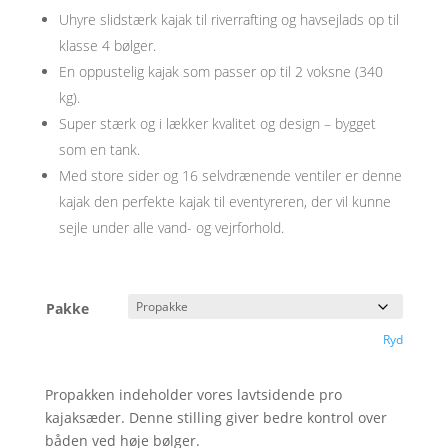
som
5.00
Uhyre slidstærk kajak til riverrafting og havsejlads op til
ud af 5
baseret på
klasse 4 bølger.
kundebedøm
melser
En oppustelig kajak som passer op til 2 voksne (340
kg).
Super stærk og i lækker kvalitet og design – bygget
som en tank.
Med store sider og 16 selvdrænende ventiler er denne
kajak den perfekte kajak til eventyreren, der vil kunne
sejle under alle vand- og vejrforhold.
Pakke
Ryd
Propakken indeholder vores lavtsidende pro
kajaksæder. Denne stilling giver bedre kontrol over
båden ved høje bølger.