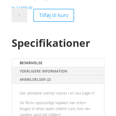
kr.
13,999.00
Sea
Tilføj til kurv
Eagle
380x
X
oppustelig
Specifikationer
kajak
antal
BESKRIVELSE
YDERLIGERE INFORMATION
ANMELDELSER (2)
Det ultimative eventyr starter i en Sea Eagle X!
De fleste oppustelige kajakker kan enten
bruges til white water (vildere ture, hvor der
sprøjter vand ind i båden)