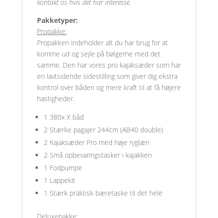
kontakt os hvis det har interesse.
Pakketyper:
Propakke:
Propakken indeholder alt du har brug for at
komme ud og sejle på bølgerne med det
samme. Den har vores pro kajaksæder som har
en lavtsidende sidestilling som giver dig ekstra
kontrol over båden og mere kraft til at få højere
hastigheder.
1 380x X båd
2 Stærke pagajer 244cm (AB40 double)
2 Kajaksæder Pro med høje ryglæn
2 Små opbevaringstasker i kajakken
1 Fodpumpe
1 Lappekit
1 Stærk praktisk bæretaske til det hele
Deluxepakke: