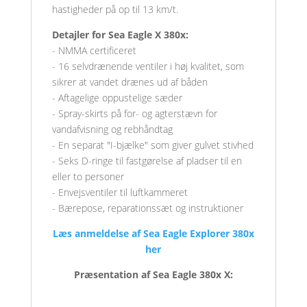
hastigheder på op til 13 km/t.
Detajler for Sea Eagle X 380x:
- NMMA certificeret
- 16 selvdrænende ventiler i høj kvalitet, som
sikrer at vandet drænes ud af båden
-
Aftagelige oppustelige sæder
- Spray-skirts på for- og agterstævn for
vandafvisning og rebhåndtag
- En separat "I-bjælke" som giver gulvet stivhed
- Seks D-ringe til fastgørelse af pladser til en
eller to personer
- Envejsventiler til luftkammeret
- Bærepose, reparationssæt og instruktioner
Læs anmeldelse af Sea Eagle Explorer 380x
her
Præsentation af Sea Eagle 380x X: